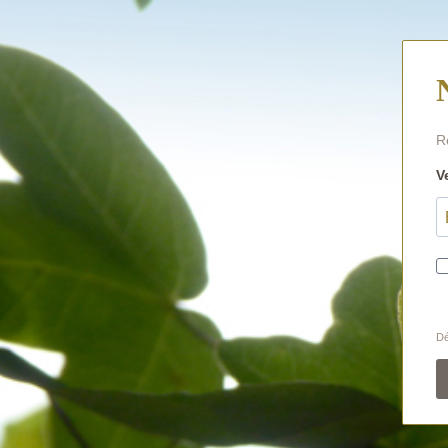
R
V
Dé