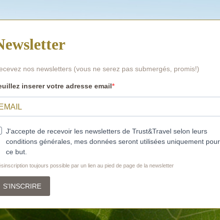
Newsletter
ecevez nos newsletters (vous ne serez pas submergés, promis!)
euillez inserer votre adresse email
J'accepte de recevoir les newsletters de Trust&Travel selon leurs
conditions générales, mes données seront utilisées uniquement pour
ce but.
sinscription toujours possible par un lien au pied de page de la newsletter
S'INSCRIRE